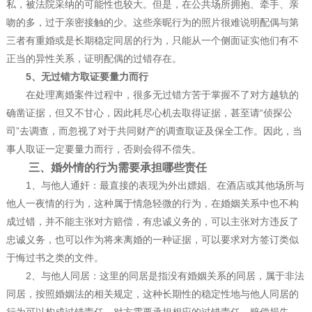
私，被法院采纳的可能性也较大。但是，在公共场所拥抱、牵手、亲
吻的多，过于亲密接触的少。这些亲昵行为的照片很难说明配偶与第
三者有重婚或是长期稳定同居的行为，只能从一个侧面证实他们有不
正当的异性关系，证明配偶的过错存在。
5、无过错方取证要量力而行
在处理离婚案件过程中，很多无过错方苦于掌握不了对方越轨的
确凿证据，但又不甘心，因此耗尽心机去取得证据，甚至请“侦探公
司”去调查，而忽视了对于共同财产的调查取证及保全工作。因此，当
事人取证一定要量力而行，否则会得不偿失。
三、婚外情的行为需要承担哪些责任
1、与他人通奸：最直接的表现为外出嫖娼、在酒店或其他场所与
他人一夜情的行为，这种属于情急轻微的行为，在婚姻关系中也不构
成过错，并不能主张对方赔偿，有忠诚义务的，可以主张对方违反了
忠诚义务，也可以作为将来离婚的一种证据，可以要求对方签订类似
于悔过书之类的文件。
2、与他人同居：这里的同居是指没有婚姻关系的同居，属于非法
同居，按照婚姻法的相关规定，这种长期性的稳定性地与他人同居的