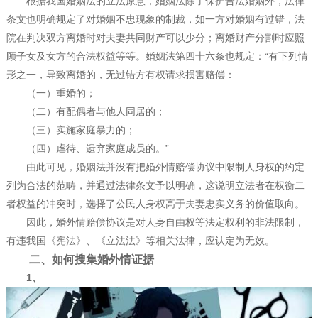
根据我国婚姻法的立法原意，婚姻法除了保护合法婚姻外，法律
条文也明确规定了对婚姻不忠现象的制裁，如一方对婚姻有过错，法
院在判决双方离婚时对夫妻共同财产可以少分；离婚财产分割时应照
顾子女及女方的合法权益等等。婚姻法第四十六条也规定：“有下列情
形之一，导致离婚的，无过错方有权请求损害赔偿：
（一）重婚的；
（二）有配偶者与他人同居的；
（三）实施家庭暴力的；
（四）虐待、遗弃家庭成员的。”
由此可见，婚姻法并没有把婚外情赔偿协议中限制人身权的约定
列为合法的范畴，并通过法律条文予以明确，这说明立法者在权衡二
者权益的冲突时，选择了公民人身权高于夫妻忠实义务的价值取向。
因此，婚外情赔偿协议是对人身自由权等法定权利的非法限制，
有违我国《宪法》、《立法法》等相关法律，应认定为无效。
二、如何搜集婚外情证据
1、